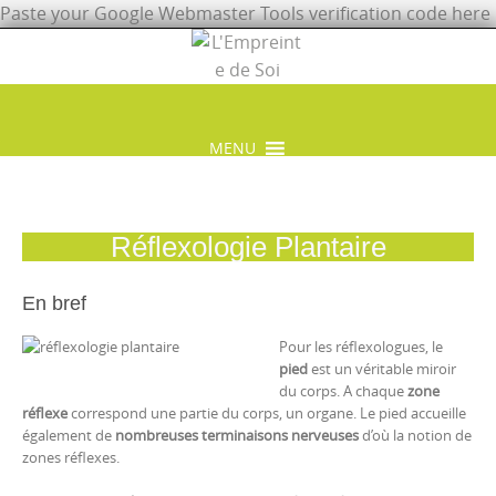
Paste your Google Webmaster Tools verification code here
Skip
to
content
MENU
Skip
to
content
Réflexologie Plantaire
En bref
Pour les réflexologues, le
pied
est un véritable miroir
du corps. A chaque
zone
réflexe
correspond une partie du corps, un organe. Le pied accueille
également de
nombreuses terminaisons
nerveuses
d’où la notion de
zones réflexes.