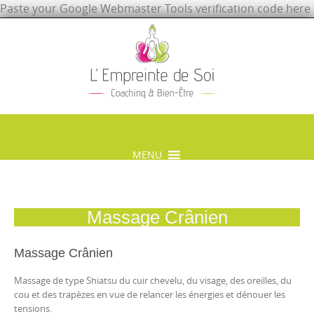
Paste your Google Webmaster Tools verification code here
Skip
to
content
MENU
Skip
to
content
Massage Crânien
Massage Crânien
Massage de type Shiatsu du cuir chevelu, du visage, des oreilles, du
cou et des trapèzes en vue de relancer les énergies et dénouer les
tensions.